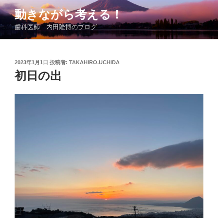
コ
動きながら考える！
ン
歯科医師 内田隆博のブログ
テ
ン
ツ
投
2023年1月1日
投稿者:
TAKAHIRO.UCHIDA
へ
稿
初日の出
ス
日:
キ
ッ
プ