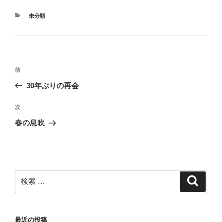
カ
未分類
テ
ゴ
リ
ー
投
過
前
稿
去
30年ぶりの再会
ナ
の
ビ
投
次
次
稿
ゲ
の
春の息吹
投
ー
稿
シ
ョ
ン
検
検
索
索:
最近の投稿