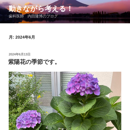
コ
動きながら考える！
ン
歯科医師 内田隆博のブログ
テ
ン
ツ
月:
2024年6月
へ
ス
キ
投
2024年6月13日
ッ
稿
紫陽花の季節です。
日:
プ