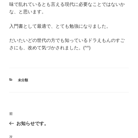
味で乱れているとも言える現代に必要なことではないか
な、と思います。
入門書として最適で、とても勉強になりました。
だいたいどの世代の方でも知っているドラえもんのすご
さにも、改めて気づかされました。(^^)
カ
未分類
テ
ゴ
リ
ー
投
過
前
稿
去
お知らせです。
ナ
の
ビ
投
次
次