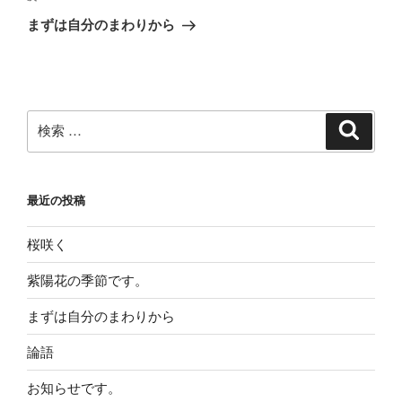
稿
ゲ
の
まずは自分のまわりから
投
ー
稿
シ
ョ
ン
検
検
索
索:
最近の投稿
桜咲く
紫陽花の季節です。
まずは自分のまわりから
論語
お知らせです。