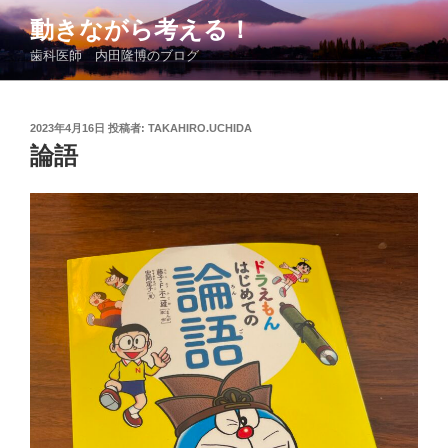
コ
動きながら考える！
ン
歯科医師 内田隆博のブログ
テ
ン
ツ
投
2023年4月16日
投稿者:
TAKAHIRO.UCHIDA
へ
稿
論語
ス
日:
キ
ッ
プ